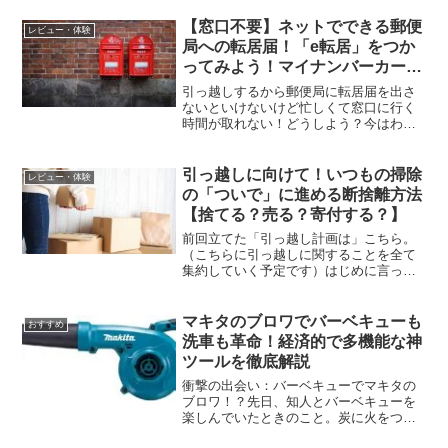
【窓口不要】ネットでできる郵便
レビュー・体験
局への転居届！「e転居」をつか
ってみよう！マイナンバーカード
が便利！
引っ越しするから郵便局に転居届を出さ
ないといけないけど忙しくて窓口に行く
時間が取れない！どうしよう？今はわざ
わざ窓口に出向かなくても、ネットで転
居届けが出せるの！やり方をおしえてあ
げるわ！これなら郵便局の営業外の時間
引っ越しに向けて！いつもの掃除
レビュー・体験
でも大丈夫だからお仕事終...
の「ついで」に進める断捨離方法
【捨てる？売る？寄付する？】
前回立てた「引っ越し計画は」こちら。
（こちらに引っ越しに関することを全て
集約していく予定です）はじめに言って
おきます。この記事はすぐ引っ越したい
方にはあまり向きません。でも、少し先
に引っ越そうかと考えている人にはおす
マキタのブロワでバーベキューも
おすすめ
すめです。よし！まずは引...
洗車も革命！経済的で多機能な神
ツールを徹底解説
衝撃の出会い：バーベキューでマキタの
ブロワ！？先日、知人とバーベキューを
楽しんでいたときのこと。炭に火をつけ
ようと、みんなでうちわで風を送り汗だ