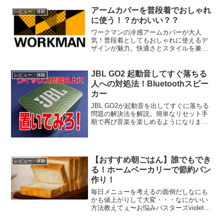
くで頑張っていたら、友人がニヤリと笑
ってバッグから取り出したのが、マキタ
アームカバーを普段着でおしゃれ
レビュー・体験
のブロワ！「え、なにそれ...
に使う！？かわいい？？
ワークマンの冷感アームカバーが大人
気！普段着としてもおしゃれに使えるデ
ザインが魅力。快適さとスタイルを兼ね
備えたアームカバーで快適に過ごそう！
JBL GO2 起動音してすぐ落ちる
レビュー・体験
人への対処法！Bluetoothスピー
カー
JBL GO2が起動音を出してすぐに落ちる
問題の解決法を解説。簡単なリセット手
順で再び音楽を楽しめるようになりま
す。
【おすすめ朝ごはん】誰でもでき
レビュー・体験
る！ホームベーカリーで節約パン
作り！
毎日メニューを考えるの面倒だしなにも
かも値上がりして大変・・・なにかいい
方法教えてぇ〜お悩みバスターズviolet
だ！朝ごはんって考えるの面倒だね食べ
ないとパワーもでないし・・・これまで