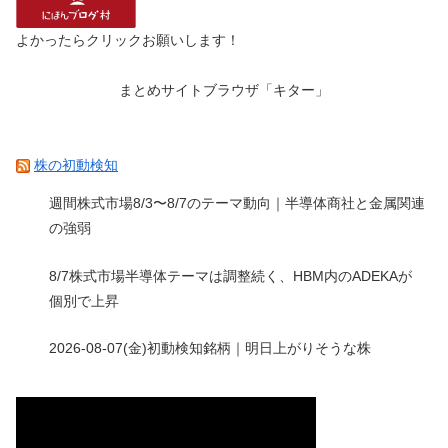
よかったらクリックお願いします！
まとめサイトブラウザ「キター」
株の初動検知
週間株式市場8/3〜8/7のテーマ動向｜半導体商社と金属関連
の強弱
8/7株式市場半導体テーマは調整続く、HBM内のADEKAが
個別で上昇
2026-08-07(金)初動検知銘柄｜明日上がりそうな株