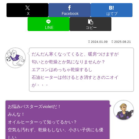
X
Facebook
はてブ
LINE
コピー
2024.01.09
2025.08.21
だんだん寒くなってくると、暖房つけますが
匂いとか乾燥とか気になりませんか？
エアコンはめっちゃ乾燥するし
石油ヒーターは付けるとき消すときのニオイ
が・・・
お悩みバスターズvioletだ！
みんな！
オイルヒーターって知ってるかい？
空気も汚れず、乾燥もしない、小さい子供にも優
しい