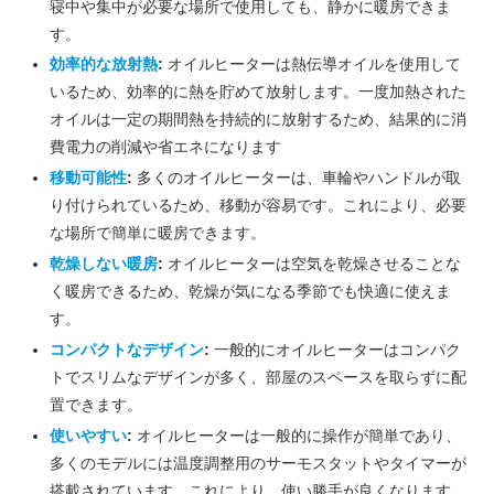
寝中や集中が必要な場所で使用しても、静かに暖房できま
す。
効率的な放射熱
:
オイルヒーターは熱伝導オイルを使用して
いるため、効率的に熱を貯めて放射します。一度加熱された
オイルは一定の期間熱を持続的に放射するため、結果的に消
費電力の削減や省エネになります
移動可能性
:
多くのオイルヒーターは、車輪やハンドルが取
り付けられているため、移動が容易です。これにより、必要
な場所で簡単に暖房できます。
乾燥しない暖房
:
オイルヒーターは空気を乾燥させることな
く暖房できるため、乾燥が気になる季節でも快適に使えま
す。
コンパクトなデザイン
:
一般的にオイルヒーターはコンパク
トでスリムなデザインが多く、部屋のスペースを取らずに配
置できます。
使いやすい
:
オイルヒーターは一般的に操作が簡単であり、
多くのモデルには温度調整用のサーモスタットやタイマーが
搭載されています。これにより、使い勝手が良くなります。