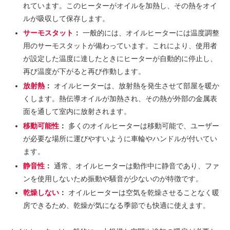
れています。このヒーターがオイルを加熱し、その熱をオイ
ルが吸収して保存します。
サーモスタット
：
一般的には、オイルヒーターには温度調整
用のサーモスタットが備わっています。これにより、使用者
が設定した温度に達したときにヒーターが自動的に停止し、
再び温度が下がると再び作動します。
放射熱
：
オイルヒーターは、放射熱を発生させて部屋を暖か
くします。熱伝導オイルが加熱され、その熱が外部の金属表
面を通して室内に放射されます。
移動可能性
：
多くのオイルヒーターは移動可能で、ユーザー
が必要な場所に運びやすいように車輪やハンドルが付いてい
ます。
静音性
：
通常、オイルヒーターは動作中に静音であり、ファ
ンを使用しないため振動や騒音が少ないのが特徴です。
乾燥しない
：
オイルヒーターは空気を乾燥させることなく暖
房できるため、乾燥が気になる季節でも快適に使えます。