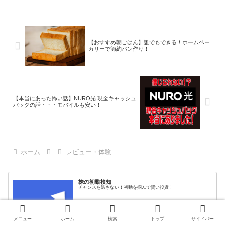
当たり前のようにコンビニやスーパーで
買ってたんだけど、...
【おすすめ朝ごはん】誰でもできる！ホームベー
カリーで節約パン作り！
【本当にあった怖い話】NURO光 現金キャッシュ
バックの話・・・モバイルも安い！
ホーム
レビュー・体験
株の初動検知
チャンスを逃さない！初動を掴んで賢い投資！
メニュー
ホーム
検索
トップ
サイドバー