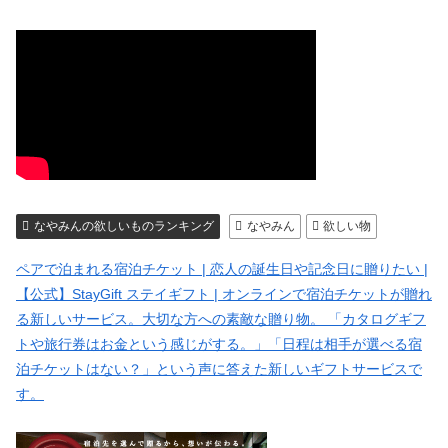
なやみんの欲しいものランキング
なやみん
欲しい物
ペアで泊まれる宿泊チケット | 恋人の誕生日や記念日に贈りたい |
【公式】StayGift ステイギフト | オンラインで宿泊チケットが贈れ
る新しいサービス。大切な方への素敵な贈り物。 「カタログギフ
トや旅行券はお金という感じがする。」「日程は相手が選べる宿
泊チケットはない？」という声に答えた新しいギフトサービスで
す。