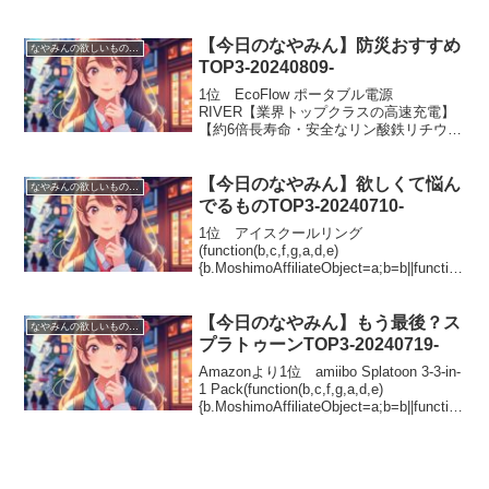
(){arguments.currentSc...
【今日のなやみん】防災おすすめ
なやみんの欲しいものランキング
TOP3-20240809-
1位 EcoFlow ポータブル電源
RIVER【業界トップクラスの高速充電】
【約6倍長寿命・安全なリン酸鉄リチウム
イオン電池採用】【スマートフォンから
リモート操作が可能】
(function(b,c,f,g,a,d,e){b.Moshimo...
【今日のなやみん】欲しくて悩ん
なやみんの欲しいものランキング
でるものTOP3-20240710-
1位 アイスクールリング
(function(b,c,f,g,a,d,e)
{b.MoshimoAffiliateObject=a;b=b||function
()
{arguments.currentScript=c.currentScript|.
..
【今日のなやみん】もう最後？ス
なやみんの欲しいものランキング
プラトゥーンTOP3-20240719-
Amazonより1位 amiibo Splatoon 3-3-in-
1 Pack(function(b,c,f,g,a,d,e)
{b.MoshimoAffiliateObject=a;b=b||function
(){arguments.cu...