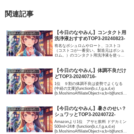
関連記事
【今日のなやみん】コンタクト用
なやみんの欲しいものランキング
洗浄液おすすめTOP3-20240823-
有名なボシュロムやロート、コストコ
（コストコが一番安い。製造元はボシュ
ロム。）のコンタクト用洗浄液を使って
たのですが、毎日毎日洗浄しててもなぜ
か装着時に目が痛いというかスースーす
るというか。。。とても違和感がありま
【今日のなやみん】体調不良だけ
なやみんの欲しいものランキング
した。それしかないと思って...
どTOP3-20240716-
1位 ９割の体調不良は姿勢でよくなる
(中経の文庫)(function(b,c,f,g,a,d,e)
{b.MoshimoAffiliateObject=a;b=b||function
(){arguments.currentScript=c....
【今日のなやみん】暑さのせい？
なやみんの欲しいものランキング
シュワッとTOP3-20240722-
Amazonより1位 アサヒ飲料 ドデカミン
500ml×24本 (function(b,c,f,g,a,d,e)
{b.MoshimoAffiliateObject=a;b=b||function