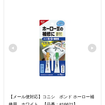
【メール便対応】コニシ　ボンド ホーロー補
修用　ホワイト　【品番：#16621】