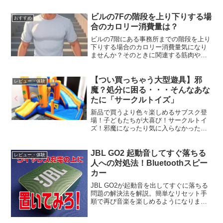
ビルの7Fの階段を上り下りする場
おすすめ
合のカロリー消費量は？
ビルの7階にある事務所までの階段を上り
下りする場合のカロリー消費量気になり
ませんか？そのときに関連する筋肉や競
技について、簡潔にお答えします。カロ
リー消費量階段を上り下りするカロリー
消費は、体重、速度、階段の構造（段数
【つい買っちゃう大型遊具】邪
レビュー・体験
や高さ）、運動時間に依...
魔？処分に困る・・・そんなあな
たに「サークルトイズ」
新品で買うより色々楽しめるサブスク登
場！子どもたちが大喜び！サークルトイ
ズ！邪魔になったり気に入らなかったり
捨てるのに困ったり・・・そんな困った
を解決するのがサークルトイズです！
JBL GO2 起動音してすぐ落ちる
レビュー・体験
人への対処法！Bluetoothスピー
カー
JBL GO2が起動音を出してすぐに落ちる
問題の解決法を解説。簡単なリセット手
順で再び音楽を楽しめるようになりま
す。