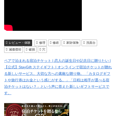
レビュー・体験
修理
修繕
家財保険
洗面台
減価償却
破損
穴
ペアで泊まれる宿泊チケット | 恋人の誕生日や記念日に贈りたい |
【公式】StayGift ステイギフト | オンラインで宿泊チケットが贈れ
る新しいサービス。大切な方への素敵な贈り物。 「カタログギフ
トや旅行券はお金という感じがする。」「日程は相手が選べる宿
泊チケットはない？」という声に答えた新しいギフトサービスで
す。