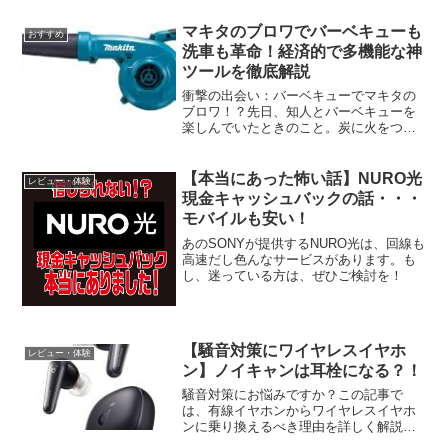
マキタのブロワでバーベキューも
おすすめ
洗車も革命！経済的で多機能な神
ツールを徹底解説
衝撃の出会い：バーベキューでマキタの
ブロワ！？先日、知人とバーベキューを
楽しんでいたときのこと。炭に火をつけ
ようと、みんなでうちわで風を送り汗だ
くで頑張っていたら、友人がニヤリと笑
ってバッグから取り出したのが、マキタ
【本当にあった怖い話】NURO光
レビュー・体験
のブロワ！「え、なにそれ...
現金キャッシュバックの話・・・
モバイルも安い！
あのSONYが提供するNURO光は、回線も
高速だし色んなサービスがあります。も
し、迷っている方は、ぜひご検討を！
【騒音対策にワイヤレスイヤホ
レビュー・体験
ン】ノイキャンは耳栓になる？！
騒音対策にお悩みですか？この記事で
は、有線イヤホンからワイヤレスイヤホ
ンに乗り換えるべき理由を詳しく解説し
ます。アクティブノイズキャンセリング