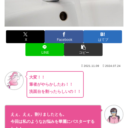
X
Facebook
はてブ
LINE
コピー
2021.11.09
2024.07.24
大変！！
筆者がやらかしたわ！！
洗面台を割ったらしいの！！
えぇ、えぇ。割りましたとも。
今回は私のようなお悩みを華麗にバスターする