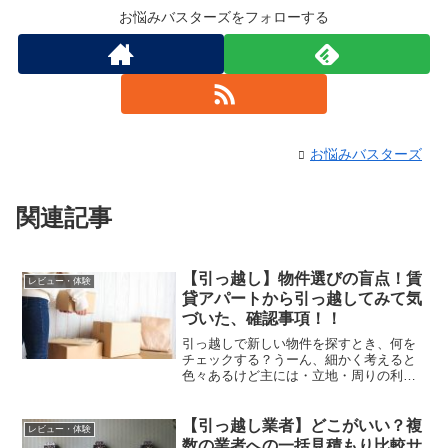
お悩みバスターズをフォローする
お悩みバスターズ
関連記事
【引っ越し】物件選びの盲点！賃
レビュー・体験
貸アパートから引っ越してみて気
づいた、確認事項！！
引っ越しで新しい物件を探すとき、何を
チェックする？うーん、細かく考えると
色々あるけど主には・立地・周りの利便
性や治安・部屋の広さ・ネット環境・日
当たり・家賃…とかかな？そうね。でも
考えてみて？今出た中にこの先退去する
【引っ越し業者】どこがいい？複
レビュー・体験
ときのことが1つもないの...
数の業者への一括見積もり比較サ