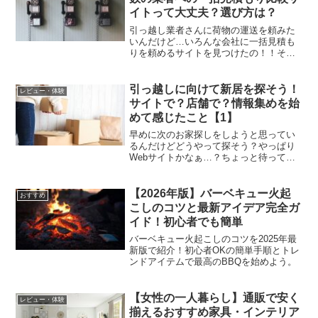
イトって大丈夫？選び方は？
引っ越し業者さんに荷物の運送を頼みた
いんだけど…いろんな会社に一括見積も
りを頼めるサイトを見つけたの！！そ
れ、ちょっとまって！一括で見積もり金
額を比較できるのは便利だけどちょっと
注意が必要だと思うの。さて、引っ越し
引っ越しに向けて新居を探そう！
レビュー・体験
をお考えの皆様。引っ越し業...
サイトで？店舗で？情報集めを始
めて感じたこと【1】
早めに次のお家探しをしようと思ってい
るんだけどどうやって探そう？やっぱり
Webサイトかなぁ…？ちょっと待って！
もちろんサイトで見てから内見を申し込
むのももちろんアリだけど実際に店舗に
行ってみないと分からないことがたくさ
【2026年版】バーベキュー火起
おすすめ
んあったの！内見を申し...
こしのコツと最新アイデア完全ガ
イド！初心者でも簡単
バーベキュー火起こしのコツを2025年最
新版で紹介！初心者OKの簡単手順とトレ
ンドアイテムで最高のBBQを始めよう。
【女性の一人暮らし】通販で安く
レビュー・体験
揃えるおすすめ家具・インテリア