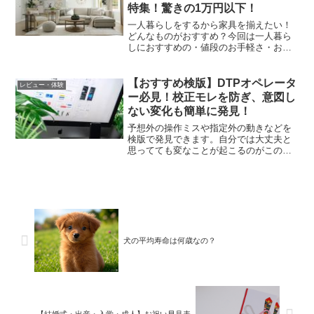
特集！驚きの1万円以下！
一人暮らしをするから家具を揃えたい！
どんなものがおすすめ？今回は一人暮ら
しにおすすめの・値段のお手軽さ・お掃
除しやすさ・スッキリまとまる機能性・
デザイン性をポイントにおすすめ家具を
紹介するわ！【収納】生活感を無く
【おすすめ検版】DTPオペレータ
レビュー・体験
す！！すっきり収納！【お手軽...
ー必見！校正モレを防ぎ、意図し
ない変化も簡単に発見！
予想外の操作ミスや指定外の動きなどを
検版で発見できます。自分では大丈夫と
思ってても変なことが起こるのがこの業
界。単純ミスを防ぐためにもオンライン
デジタル検版で未然に防いで自信を持っ
て納品しませんか？
犬の平均寿命は何歳なの？
【結婚式・出産・入学・成人】お祝い早見表