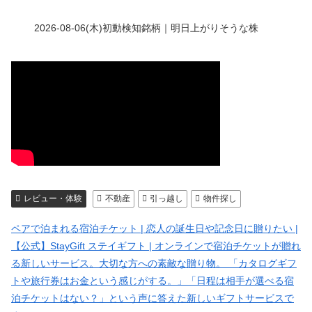
2026-08-06(木)初動検知銘柄｜明日上がりそうな株
レビュー・体験
不動産
引っ越し
物件探し
ペアで泊まれる宿泊チケット | 恋人の誕生日や記念日に贈りたい |
【公式】StayGift ステイギフト | オンラインで宿泊チケットが贈れ
る新しいサービス。大切な方への素敵な贈り物。 「カタログギフ
トや旅行券はお金という感じがする。」「日程は相手が選べる宿
泊チケットはない？」という声に答えた新しいギフトサービスで