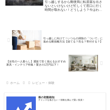
が便利！
引っ越しするから郵便局に転居届を出さ
ないといけないけど忙しくて窓口に行く
時間が取れない！どうしよう？今はわざ
わざ窓口に出向かなくても、ネットで転
居届けが出せるの！やり方をおしえてあ
げるわ！これなら郵便局の営業外の時間
でも大丈夫だからお仕事終...
引っ越しに向けて！いつもの掃除の「ついで」に
進める断捨離方法【捨てる？売る？寄付する？】
【女性の一人暮らし】通販で安く揃えるおすすめ
家具・インテリア特集！驚きの1万円以下！
ホーム
レビュー・体験
株の初動検知
チャンスを逃さない！初動を掴んで賢い投資！