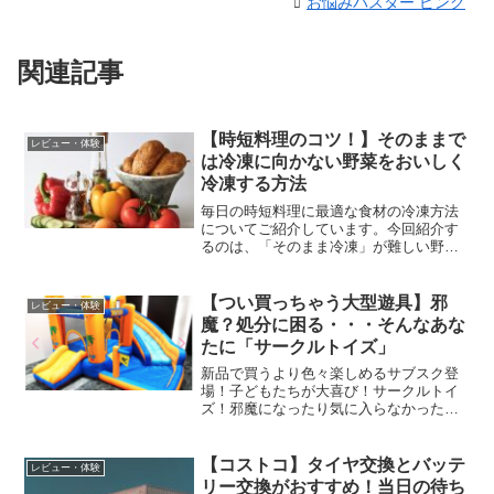
お悩みバスター ピンク
関連記事
【時短料理のコツ！】そのままで
レビュー・体験
は冷凍に向かない野菜をおいしく
冷凍する方法
毎日の時短料理に最適な食材の冷凍方法
についてご紹介しています。今回紹介す
るのは、「そのまま冷凍」が難しい野菜
の 冷凍方法。その一手間が解凍後の食材
を美味しくするんです！冷凍することで
食感や色が変わってしまいやすいお野菜
【つい買っちゃう大型遊具】邪
レビュー・体験
を5つピックアップしてご紹介します。
魔？処分に困る・・・そんなあな
たに「サークルトイズ」
新品で買うより色々楽しめるサブスク登
場！子どもたちが大喜び！サークルトイ
ズ！邪魔になったり気に入らなかったり
捨てるのに困ったり・・・そんな困った
を解決するのがサークルトイズです！
【コストコ】タイヤ交換とバッテ
レビュー・体験
リー交換がおすすめ！当日の待ち