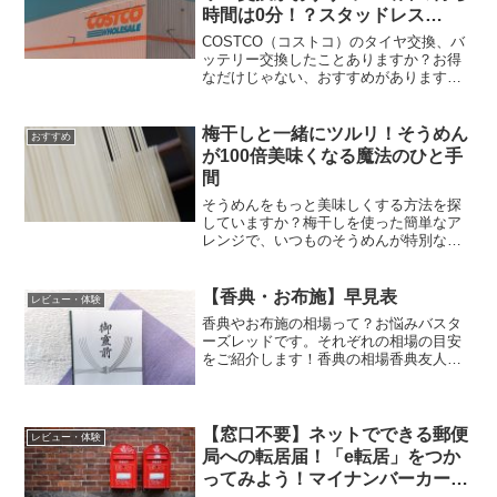
時間は0分！？スタッドレス
も！？
COSTCO（コストコ）のタイヤ交換、バ
ッテリー交換したことありますか？お得
なだけじゃない、おすすめがあります！
それは？？？待ち時間がない！！！買い
物の前に申し込んで、買い物後に終わっ
ている。実質、待ち時間なし！これは、
梅干しと一緒にツルリ！そうめん
おすすめ
本当におすすめです！是非お試し下さ
が100倍美味くなる魔法のひと手
い。
間
そうめんをもっと美味しくする方法を探
していますか？梅干しを使った簡単なア
レンジで、いつものそうめんが特別な一
品に変わります。詳しくはこちら！
【香典・お布施】早見表
レビュー・体験
香典やお布施の相場って？お悩みバスタ
ーズレッドです。それぞれの相場の目安
をご紹介します！香典の相場香典友人・
知人5千円〜1万円上司・先輩5千円〜1万
円同僚3〜5千円親族5千円〜1万円祖父母
1〜3万円兄弟・姉妹3〜5万円両親5〜10
万円お布施...
【窓口不要】ネットでできる郵便
レビュー・体験
局への転居届！「e転居」をつか
ってみよう！マイナンバーカード