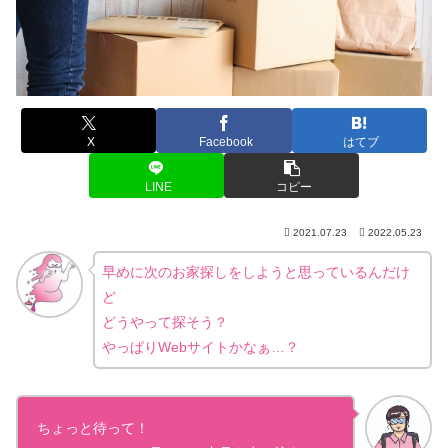
X
Facebook
はてブ
LINE
コピー
2021.07.23
2022.05.23
早めに次のお家探しをしようと思っているんだけ
ど
どうやって探そう？
やっぱりWebサイトかなぁ…？
ちょっと待って！