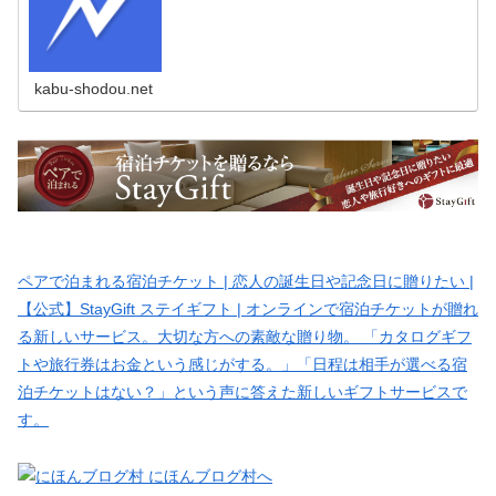
kabu-shodou.net
ペアで泊まれる宿泊チケット | 恋人の誕生日や記念日に贈りたい |
【公式】StayGift ステイギフト | オンラインで宿泊チケットが贈れ
る新しいサービス。大切な方への素敵な贈り物。 「カタログギフ
トや旅行券はお金という感じがする。」「日程は相手が選べる宿
泊チケットはない？」という声に答えた新しいギフトサービスで
す。