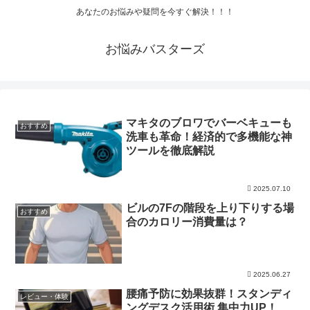
あなたのお悩みや疑問を今すぐ解決！！！
お悩みバスターズ
マキタのブロワでバーベキューも
おすすめ
洗車も革命！経済的で多機能な神
ツールを徹底解説
2025.07.10
ビルの7Fの階段を上り下りする場
おすすめ
合のカロリー消費量は？
2025.06.27
腰痛予防に効果抜群！スタンディ
レビュー・体験
ングデスク活用術 集中力UP！