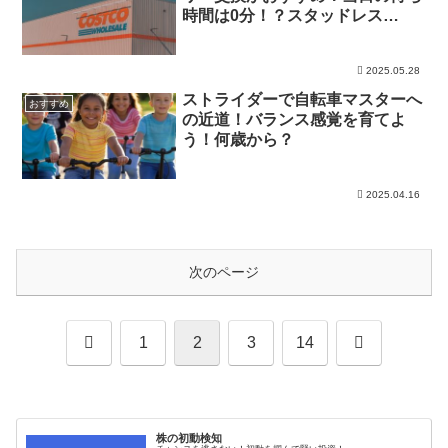
時間は0分！？スタッドレス
も！？
2025.05.28
ストライダーで自転車マスターへ
おすすめ
の近道！バランス感覚を育てよ
う！何歳から？
2025.04.16
次のページ
前
次
1
2
3
14
へ
へ
株の初動検知