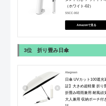
（ホワイト-02）
SSCC-002
Amazonで見る
3位 折り畳み日傘
Alwgreen
日傘 UVカット100遮
証】大きめ超軽量 折り畳み
折畳み晴雨兼用 耐風頑丈
大人兼用 収納ポーチ付き
証