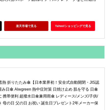
楽天市場で見る
Yahoo!ショッピングで見る
光遮熱 折りたたみ傘【日本業界初！安全式自動開閉・JIS認
日傘 Alwgreen 熱中症対策 日焼け止め 肌を守る 日傘
 携帯便利 超撥水日傘兼用雨傘 レディース/メンズ/子供/
 母の日 父の日 お祝い 誕生日プレゼント2年メーカー保