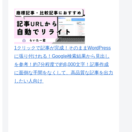
1クリックで記事が完成！そのままWordPress
に張り付けれる！Google検索結果から見出し
を参考！約7分程度で約8,000文字！記事作成
に面倒な手間をなくして、高品質な記事を出力
したい人向け