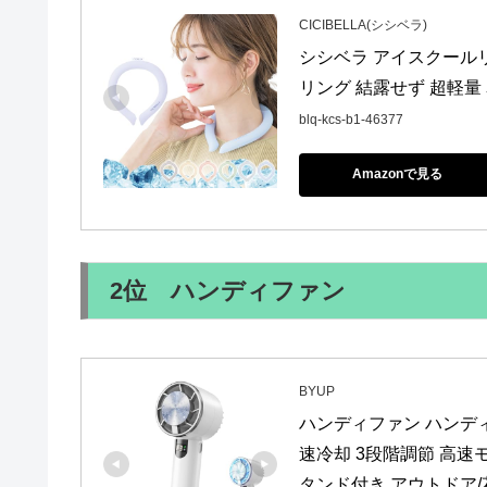
CICIBELLA(シシベラ)
シシベラ アイスクールリ
リング 結露せず 超軽量
blq-kcs-b1-46377
Amazonで見る
2位 ハンディファン
BYUP
ハンディファン ハンデ
速冷却 3段階調節 高速
タンド付き アウトドア/