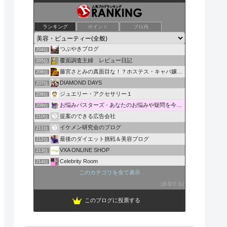
iHerbで買ったもの、あれやこれや。
ランキング
ポイント
ブロ画
202位
天然母親の息子のボヤキ日記
203位
つぶやきブログ
204位
覆面調査主婦 レビュー日記
205位
藤宮さとみの真面目な！？ホステス・キャバ嬢ブログ
206位
DIAMOND DAYS
207位
ジュエリー・アクセサリー１
208位
お悩みバスターズ - あなたのお悩みや疑問を今すぐ解決！
209位
提案のできる広告会社
210位
イケメン研究会のブログ
211位
最後のダイエット挑戦＆美容ブログ
212位
VXA ONLINE SHOP
213位
Celebrity Room
214位
才色兼備！女子力100％！アラサー女子の綺麗の秘訣
このカテゴリを全て表示
215位
child's mind
参加する
216位
このブログに投票する