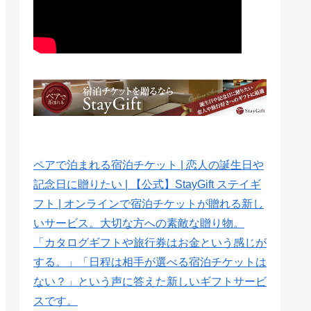
ペアで泊まれる宿泊チケット | 恋人の誕生日や
記念日に贈りたい | 【公式】StayGift ステイギ
フト | オンラインで宿泊チケットが贈れる新し
いサービス。大切な方への素敵な贈り物。
「カタログギフトや旅行券はお金という感じが
する。」「日程は相手が選べる宿泊チケットは
ない？」という声に答えた新しいギフトサービ
スです。