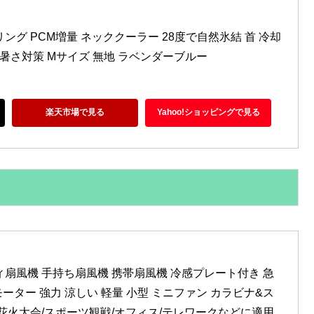
ング PCM増量 ネッククーラー 28度で自然氷結 首 冷却
 暑さ対策 Mサイズ 無地 ラベンダーブルー
楽天市場で見る
Yahoo!ショッピングで見る
ィ扇風機 手持ち扇風機 携帯扇風機 冷感プレート付き 急
モーター 強力 涼しい 軽量 小型 ミニファン カラビナ&ス
花火大会/スポーツ観戦/オフィス/テレワークなどに適用 