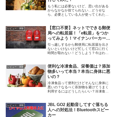
もう私には必要ないけど、思い出がある
からなかなか捨てられない…どうせな
ら、必要としている人が使ってくれたら
嬉しいよね小さい頃ゲームセンターやア
ミューズメントパークなどで買ったぬい
ぐるみ。思い入れはあるけれど、年齢的
【窓口不要】ネットでできる郵便
レビュー・体験
にも使わない…。でも捨てる...
局への転居届！「e転居」をつか
ってみよう！マイナンバーカード
が便利！
引っ越しするから郵便局に転居届を出さ
ないといけないけど忙しくて窓口に行く
時間が取れない！どうしよう？今はわざ
わざ窓口に出向かなくても、ネットで転
居届けが出せるの！やり方をおしえてあ
げるわ！これなら郵便局の営業外の時間
便利な冷凍食品、栄養価は？添加
レビュー・体験
でも大丈夫だからお仕事終...
物多いって本当？本当に身体に悪
いの？
冷凍食品って便利だけどそんなに身体に
悪いの？なるべく添加物を避けてうまく
利用するにはどうしたらいい？冷凍食品
って簡単に食べられて美味しいわよね！
でもそれだけのおいしさを実現している
からこそ添加物が心配…だけどそんなに
JBL GO2 起動音してすぐ落ちる
レビュー・体験
避ける必要があるのかしら...
人への対処法！Bluetoothスピー
カー