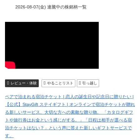
2026-08-07(金) 連騰中の株銘柄一覧
レビュー・体験
やることリスト
引っ越し
ペアで泊まれる宿泊チケット | 恋人の誕生日や記念日に贈りたい |
【公式】StayGift ステイギフト | オンラインで宿泊チケットが贈れ
る新しいサービス。大切な方への素敵な贈り物。 「カタログギフ
トや旅行券はお金という感じがする。」「日程は相手が選べる宿
泊チケットはない？」という声に答えた新しいギフトサービスで
す。