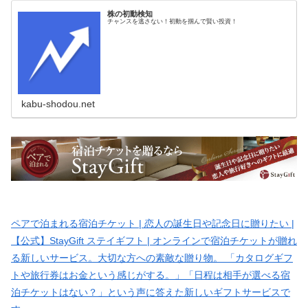
株の初動検知
チャンスを逃さない！初動を掴んで賢い投資！
kabu-shodou.net
ペアで泊まれる宿泊チケット | 恋人の誕生日や記念日に贈りたい |
【公式】StayGift ステイギフト | オンラインで宿泊チケットが贈れ
る新しいサービス。大切な方への素敵な贈り物。 「カタログギフ
トや旅行券はお金という感じがする。」「日程は相手が選べる宿
泊チケットはない？」という声に答えた新しいギフトサービスで