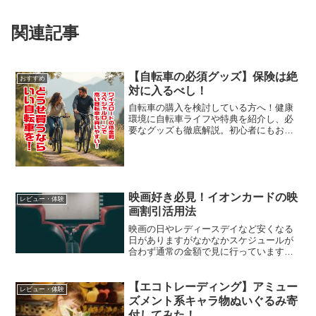
関連記事
【自転車の必須グッズ】保険は絶
おすすめ
対に入るべし！
自転車の購入を検討している方へ！健康
環境に自転車ライフや特典を紹介し、必
要なグッズも徹底解説。初心者にもおす
すめのY's Roadで理想的な一台を大切に
ご覧ください。
映画好き必見！イオンカードの映
レビュー・体験
画割引活用法
映画の日やレディースデイなど安くなる
日がありますがなかなかスケジュールが
合わず通常の金額で見に行っています。
なにかいい方法ないですか？お悩みバス
ターズvioletだ！映画好きにはもってこい
のクレジットカードがあるぞ！イオンカ
【エコトレーディング】アミュー
レビュー・体験
ードのミニオンズ...
ズメント系キャラ物ぬいぐるみ寄
付してみた！