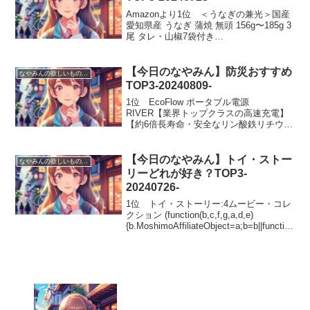
Amazonより1位 ＜うなぎの兼光＞国産
愛知県産 うなぎ 蒲焼 無頭 156g〜185g 3
尾 タレ・山椒7袋付き
(function(b,c,f,g,a,d,e)
{b.MoshimoAffiliateObject=a;b=b||func...
【今日のなやみん】防災おすすめ
なやみんの欲しいものランキング
TOP3-20240809-
1位 EcoFlow ポータブル電源
RIVER【業界トップクラスの高速充電】
【約6倍長寿命・安全なリン酸鉄リチウム
イオン電池採用】【スマートフォンから
リモート操作が可能】
(function(b,c,f,g,a,d,e){b.Moshimo...
【今日のなやみん】トイ・ストー
なやみんの欲しいものランキング
リーどれが好き？TOP3-
20240726-
1位 トイ・ストーリー:4ムービー・コレ
クション (function(b,c,f,g,a,d,e)
{b.MoshimoAffiliateObject=a;b=b||function
(){arguments.currentScript=c.c...