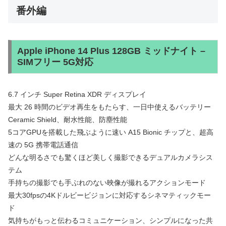
番外編
Apple iPhone 14 Plus 128GB ミッドナイト –
SIMフリー 5G対応
6.7 インチ Super Retina XDR ディスプレイ
最大 26 時間のビデオ再生をもたらす、一日中使えるバッテリー
Ceramic Shield、耐水性能、防塵性能
5コアGPUを搭載した飛ぶように速い A15 Bionic チップと、超高
速の 5G 携帯電話通信
どんな明るさでも驚くほど美しく撮影できるデュアルカメラシス
テム
手持ちの撮影でも手ぶれのない映像が撮れるアクションモード
最大30fpsの4Kドルビービジョンに対応するシネマティックモー
ド
気持ちがもっと伝わるコミュニケーション、シンプルになった共