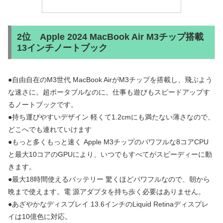
2位 Apple 2024 MacBook Air M3チップ搭載
13インチノートブック
●自由自在のM3世代 MacBook AirがM3チップを搭載し、飛ぶよう
な速さに。超ポータブルなのに、仕事も遊びもスピードアップす
るノートブックです。
●持ち運びやすいデザイン 軽くて1.2cmにも満たない薄さなので、
どこへでも連れていけます
●もっと多くもっと速く Apple M3チップのパワフルな8コアCPU
と最大10コアのGPUにより、いつでもすべてがスピーディーに動
きます。
●最大18時間使えるバッテリー 驚くほどパワフルなので、朝から
晩まで使えます。電 源アダプタを持ち歩く必要はありません。
●あざやかなディスプレイ 13.6インチのLiquid Retinaディスプレ
イは10億色に対応。