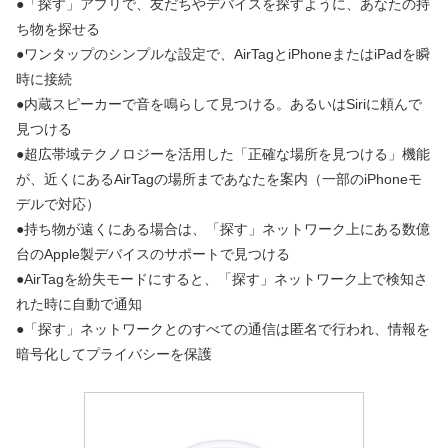
●「探す」アプリで、友だちやデバイスを探すように、あなたの持
ち物を探せる
●ワンタップのシンプルな設定で、AirTagとiPhoneまたはiPadを瞬
時に接続
●内蔵スピーカーで音を鳴らして見つける。あるいはSiriに頼んで
見つける
●超広帯域テクノロジーを活用した「正確な場所を見つける」機能
が、近くにあるAirTagの場所まであなたを案内（一部のiPhoneモ
デルで対応）
●持ち物が遠くにある場合は、「探す」ネットワーク上にある数億
台のApple製デバイスのサポートで見つける
●AirTagを紛失モードにすると、「探す」ネットワーク上で検知さ
れた時に自動で通知
●「探す」ネットワークとのすべての通信は匿名で行われ、情報を
暗号化してプライバシーを保護