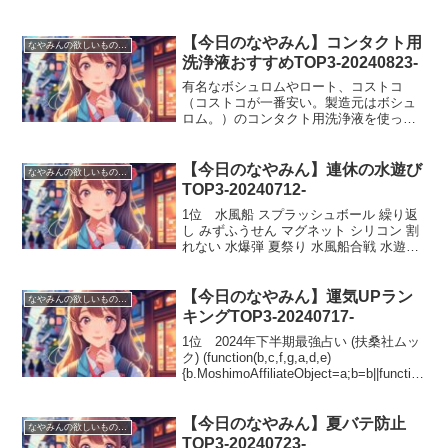
【今日のなやみん】コンタクト用
なやみんの欲しいものランキング
洗浄液おすすめTOP3-20240823-
有名なボシュロムやロート、コストコ
（コストコが一番安い。製造元はボシュ
ロム。）のコンタクト用洗浄液を使って
たのですが、毎日毎日洗浄しててもなぜ
か装着時に目が痛いというかスースーす
るというか。。。とても違和感がありま
【今日のなやみん】連休の水遊び
なやみんの欲しいものランキング
した。それしかないと思って...
TOP3-20240712-
1位 水風船 スプラッシュボール 繰り返
し みずふうせん マグネット シリコン 割
れない 水爆弾 夏祭り 水風船合戦 水遊び
おもちゃ 6個セット(function(b,c,f,g,a,d,e)
{b.MoshimoAffiliateObjec...
【今日のなやみん】運気UPラン
なやみんの欲しいものランキング
キングTOP3-20240717-
1位 2024年下半期最強占い (扶桑社ムッ
ク) (function(b,c,f,g,a,d,e)
{b.MoshimoAffiliateObject=a;b=b||function
(){arguments.currentScript=c.c...
【今日のなやみん】夏バテ防止
なやみんの欲しいものランキング
TOP3-20240723-