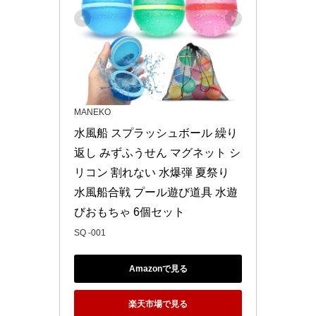
MANEKO
水風船 スプラッシュボール 繰り
返し みずふうせん マグネット シ
リコン 割れない 水爆弾 夏祭り 
水風船合戦 プール遊び道具 水遊
びおもちゃ 6個セット
SQ -001
Amazonで見る
楽天市場で見る