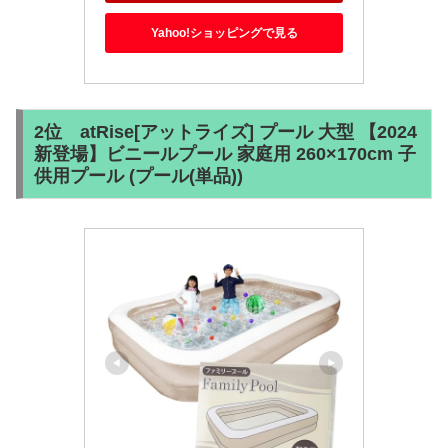
Yahoo!ショッピングで見る
2位 atRise[アットライズ] プール 大型 【2024
新登場】ビニールプール 家庭用 260×170cm 子
供用プール (プール(単品))