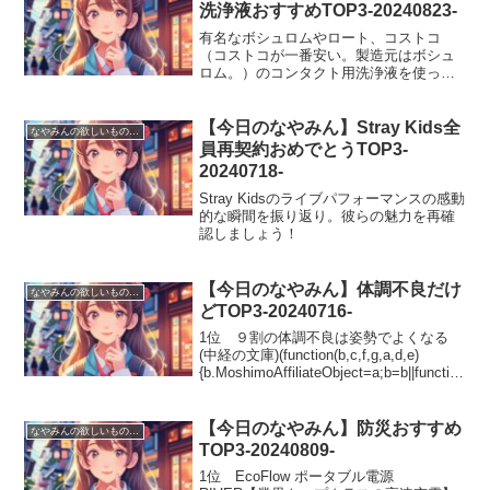
洗浄液おすすめTOP3-20240823-
有名なボシュロムやロート、コストコ
（コストコが一番安い。製造元はボシュ
ロム。）のコンタクト用洗浄液を使って
たのですが、毎日毎日洗浄しててもなぜ
か装着時に目が痛いというかスースーす
るというか。。。とても違和感がありま
【今日のなやみん】Stray Kids全
なやみんの欲しいものランキング
した。それしかないと思って...
員再契約おめでとうTOP3-
20240718-
Stray Kidsのライブパフォーマンスの感動
的な瞬間を振り返り。彼らの魅力を再確
認しましょう！
【今日のなやみん】体調不良だけ
なやみんの欲しいものランキング
どTOP3-20240716-
1位 ９割の体調不良は姿勢でよくなる
(中経の文庫)(function(b,c,f,g,a,d,e)
{b.MoshimoAffiliateObject=a;b=b||function
(){arguments.currentScript=c....
【今日のなやみん】防災おすすめ
なやみんの欲しいものランキング
TOP3-20240809-
1位 EcoFlow ポータブル電源