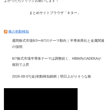
よかったらクリックお願いします！
まとめサイトブラウザ「キター」
株の初動検知
週間株式市場8/3〜8/7のテーマ動向｜半導体商社と金属関連
の強弱
8/7株式市場半導体テーマは調整続く、HBM内のADEKAが
個別で上昇
2026-08-07(金)初動検知銘柄｜明日上がりそうな株