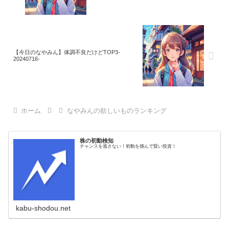
【今日のなやみん】体調不良だけどTOP3-
20240716-
ホーム
なやみんの欲しいものランキング
株の初動検知
チャンスを逃さない！初動を掴んで賢い投資！
kabu-shodou.net