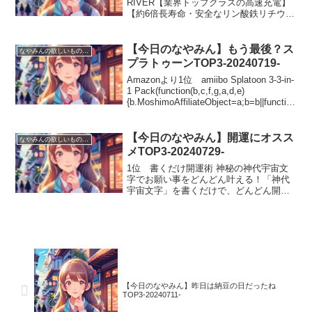
RIVER【業界トップクラスの高速充電】
【約6倍長寿命・安全なリン酸鉄リチウム
イオン電池採用】【スマートフォンから
リモート操作が可能】
(function(b,c,f,g,a,d,e){b.Moshimo...
【今日のなやみん】もう最後？ス
なやみんの欲しいものランキング
プラトゥーンTOP3-20240719-
Amazonより1位 amiibo Splatoon 3-3-in-
1 Pack(function(b,c,f,g,a,d,e)
{b.MoshimoAffiliateObject=a;b=b||function
(){arguments.cu...
【今日のなやみん】開運にオスス
なやみんの欲しいものランキング
メTOP3-20240729-
1位 書くだけ開運術 神秘の神代宇宙文
字でお願い事をどんどん叶える！「神代
宇宙文字」を書くだけで、どんどん開運
していきますこの本は「頑張りたくない
人が、字を書くことで願い事を叶えて、
人生をハッピーにする方法」を書いた本
です。(functio...
【今日のなやみん】昨日は納豆の日だったね
TOP3-20240711-