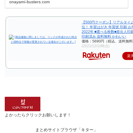
onayami-busters.com
【500円クーポン】リアルタイ
位！ 年賀はがき 年賀状 印刷 
2022年 ■選べる枚数■差出人印刷
印刷済み 送料無料 かわいい
価格：5690円（税込、送料無料
(2021/12/10時点)
楽
よかったらクリックお願いします！
まとめサイトブラウザ「キター」