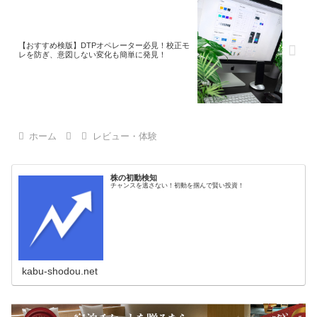
【おすすめ検版】DTPオペレーター必見！校正モ
レを防ぎ、意図しない変化も簡単に発見！
ホーム
レビュー・体験
株の初動検知
チャンスを逃さない！初動を掴んで賢い投資！
kabu-shodou.net