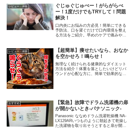
ぐじゅぐじゅぺー！がらがらぺ
レビュー・体験
ー！1度だけでもTRYして！問題
解決！
口内炎にお悩みの方必見！簡単にできる
予防法、口を濯ぐだけで口内環境を整え
る方法をご紹介。早めのケアで痛みや不
快感を防ぎましょう。
【超簡単】痩せたいなら、おなか
レビュー・体験
を空かせろ！鳴らせ！
無理なく続けられる健康的なダイエット
方法を紹介！体重を落としたいけどリバ
ウンドが心配な方に、簡単で効果的な食
事・運動のポイントを解説します。
【緊急】故障でドラム洗濯機の扉
おすすめ
が開かないとき-パナソニック-
Panasonic ななめドラム洗濯乾燥機 NA-
LX129ARいつものように朝起きて乾燥し
た洗濯物を取り出そうとすると扉が開か
ない！液晶には嫌な表示が・・・マジで
やめてくれ！H53で検索してみると電源