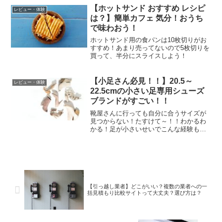
プラグを抜き差ししても変わらない場合
【ホットサンド おすすめ レシピ
レビュー・体験
は...
は？】簡単カフェ 気分！おうち
で味わおう！
ホットサンド用の食パンは10枚切りがお
すすめ！あまり売ってないので5枚切りを
買って、半分にスライスしよう！
【小足さん必見！！】20.5～
レビュー・体験
22.5cmの小さい足専用シューズ
ブランドがすごい！！
靴屋さんに行っても自分に合うサイズが
見つからない！たすけて～！！わかるわ
かる！足が小さいせいでこんな経験もあ
るんじゃないかしら？足が小さい女性の
靴選びのお悩みあるある大人用の靴は自
分のサイズが無く、靴屋さんでSサイズを
履いてもかかとがパカパ...
【引っ越し業者】どこがいい？複数の業者への一
括見積もり比較サイトって大丈夫？選び方は？