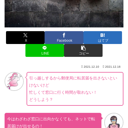
X
Facebook
はてブ
LINE
コピー
2021.12.10
2021.12.16
引っ越しするから郵便局に転居届を出さないとい
けないけど
忙しくて窓口に行く時間が取れない！
どうしよう？
今はわざわざ窓口に出向かなくても、ネットで転
居届けが出せるの！