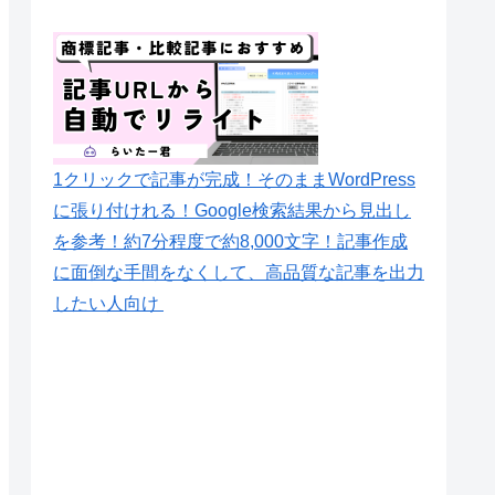
1クリックで記事が完成！そのままWordPress
に張り付けれる！Google検索結果から見出し
を参考！約7分程度で約8,000文字！記事作成
に面倒な手間をなくして、高品質な記事を出力
したい人向け