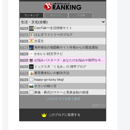
大福帳
ランキング
ポイント
ブロ画
168位
ことほぎの風
169位
CamTalk〜生活情報サイト
170位
けんずファミリーのブログ
171位
分霊文
172位
海外移住の地図帳サイト作者からの緊急通知
173位
かわいい顔文字ナビ
174位
お悩みバスターズ - あなたのお悩みや疑問を今すぐ解決！
175位
ミックス犬「くるみ」の 雑学ブログ
176位
養育費未払いの解決方法
177位
happy-go-lucky blog!
178位
オカンの独り言
179位
葬儀・葬式のマナーと香典金額の相場
180位
コーヒーアイテム：万年筆：お買得情報
このカテゴリを全て表示
181位
お支払いはカードにされますか？
参加する
182位
このブログに投票する