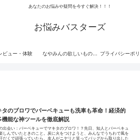
あなたのお悩みや疑問を今すぐ解決！！！
お悩みバスターズ
レビュー・体験
なやみんの欲しいものランキング
プライバシーポリ
キタのブロワでバーベキューも洗車も革命！経済的
多機能な神ツールを徹底解説
の出会い：バーベキューでマキタのブロワ！？先日、知人とバーベキュ
楽しんでいたときのこと。炭に火をつけようと、みんなでうちわで風を
汗だくで頑張っていたら、友人がニヤリと笑ってバッグから取り出した