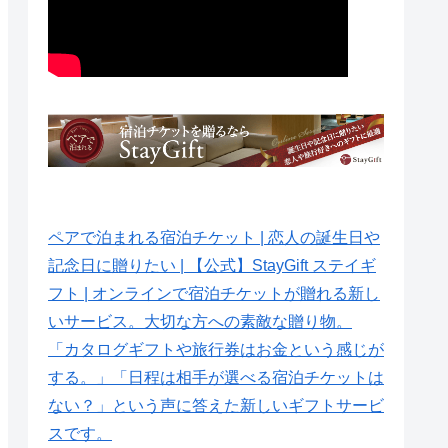
ペアで泊まれる宿泊チケット | 恋人の誕生日や
記念日に贈りたい | 【公式】StayGift ステイギ
フト | オンラインで宿泊チケットが贈れる新し
いサービス。大切な方への素敵な贈り物。
「カタログギフトや旅行券はお金という感じが
する。」「日程は相手が選べる宿泊チケットは
ない？」という声に答えた新しいギフトサービ
スです。