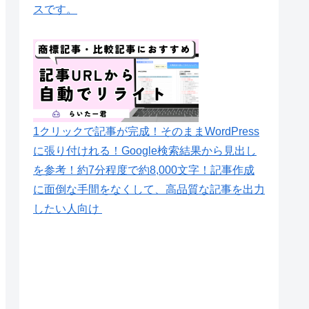
スです。
1クリックで記事が完成！そのままWordPress
に張り付けれる！Google検索結果から見出し
を参考！約7分程度で約8,000文字！記事作成
に面倒な手間をなくして、高品質な記事を出力
したい人向け