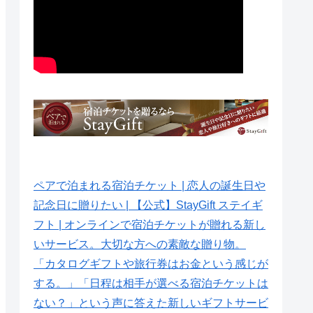
ペアで泊まれる宿泊チケット | 恋人の誕生日や
記念日に贈りたい | 【公式】StayGift ステイギ
フト | オンラインで宿泊チケットが贈れる新し
いサービス。大切な方への素敵な贈り物。
「カタログギフトや旅行券はお金という感じが
する。」「日程は相手が選べる宿泊チケットは
ない？」という声に答えた新しいギフトサービ