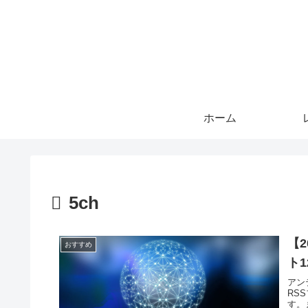
ホーム
5ch
【
おすすめ
ト1
アン
RS
す。