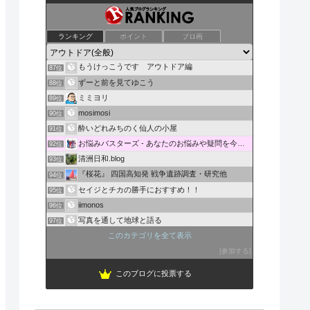
JET DE GO!!
ランキング
ポイント
ブロ画
85位
ビークル
86位
もうけっこうです アウトドア編
87位
ずーと前を見てゆこう
88位
ミミヨリ
89位
mosimosi
90位
酔いどれみちのく仙人の小屋
91位
お悩みバスターズ - あなたのお悩みや疑問を今すぐ解決！
92位
清洲日和.blog
93位
『桜花』 四国高知発 戦争遺跡調査・研究他
94位
セイジとチカの勝手におすすめ！！
95位
iimonos
96位
写真を通して地球と語る
97位
テニス大好き
このカテゴリを全て表示
98位
ぐぅたら女子のお金稼ぎ奮闘記
参加する
99位
このブログに投票する