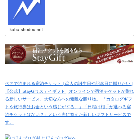
kabu-shodou.net
ペアで泊まれる宿泊チケット | 恋人の誕生日や記念日に贈りたい |
【公式】StayGift ステイギフト | オンラインで宿泊チケットが贈れ
る新しいサービス。大切な方への素敵な贈り物。 「カタログギフ
トや旅行券はお金という感じがする。」「日程は相手が選べる宿
泊チケットはない？」という声に答えた新しいギフトサービスで
す。