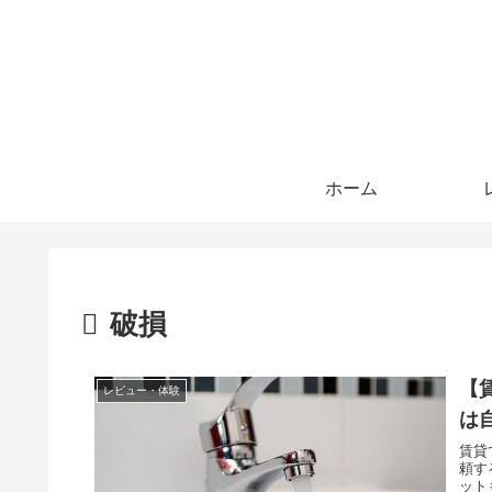
ホーム
破損
【
レビュー・体験
は
賃貸
頼す
ット