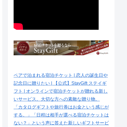
ペアで泊まれる宿泊チケット | 恋人の誕生日や
記念日に贈りたい | 【公式】StayGift ステイギ
フト | オンラインで宿泊チケットが贈れる新し
いサービス。大切な方への素敵な贈り物。
「カタログギフトや旅行券はお金という感じが
する。」「日程は相手が選べる宿泊チケットは
ない？」という声に答えた新しいギフトサービ