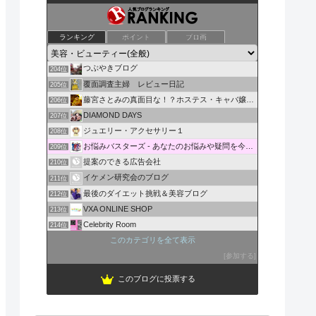
iHerbで買ったもの、あれやこれや。
ランキング
ポイント
ブロ画
202位
天然母親の息子のボヤキ日記
203位
つぶやきブログ
204位
覆面調査主婦 レビュー日記
205位
藤宮さとみの真面目な！？ホステス・キャバ嬢ブログ
206位
DIAMOND DAYS
207位
ジュエリー・アクセサリー１
208位
お悩みバスターズ - あなたのお悩みや疑問を今すぐ解決！
209位
提案のできる広告会社
210位
イケメン研究会のブログ
211位
最後のダイエット挑戦＆美容ブログ
212位
VXA ONLINE SHOP
213位
Celebrity Room
214位
才色兼備！女子力100％！アラサー女子の綺麗の秘訣
このカテゴリを全て表示
215位
child's mind
参加する
216位
このブログに投票する