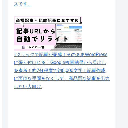
スです。
1クリックで記事が完成！そのままWordPress
に張り付けれる！Google検索結果から見出し
を参考！約7分程度で約8,000文字！記事作成
に面倒な手間をなくして、高品質な記事を出力
したい人向け