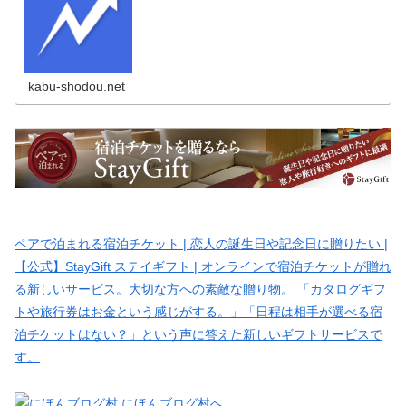
kabu-shodou.net
ペアで泊まれる宿泊チケット | 恋人の誕生日や記念日に贈りたい |
【公式】StayGift ステイギフト | オンラインで宿泊チケットが贈れ
る新しいサービス。大切な方への素敵な贈り物。 「カタログギフ
トや旅行券はお金という感じがする。」「日程は相手が選べる宿
泊チケットはない？」という声に答えた新しいギフトサービスで
す。