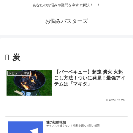
あなたのお悩みや疑問を今すぐ解決！！！
お悩みバスターズ
炭
【バーベキュー】超速 炭火 火起
レビュー・体験
こし方法！ついに発見！最強アイ
テムは「マキタ」
2024.03.26
株の初動検知
チャンスを逃さない！初動を掴んで賢い投資！