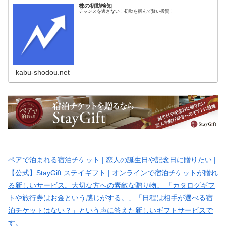
株の初動検知
チャンスを逃さない！初動を掴んで賢い投資！
kabu-shodou.net
ペアで泊まれる宿泊チケット | 恋人の誕生日や記念日に贈りたい |
【公式】StayGift ステイギフト | オンラインで宿泊チケットが贈れ
る新しいサービス。大切な方への素敵な贈り物。 「カタログギフ
トや旅行券はお金という感じがする。」「日程は相手が選べる宿
泊チケットはない？」という声に答えた新しいギフトサービスで
す。