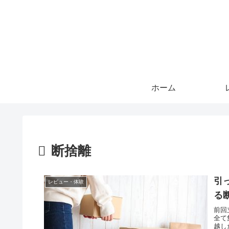
ホーム
断捨離
引
レビュー・体験
る
前回
全て
越し