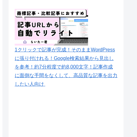
1クリックで記事が完成！そのままWordPress
に張り付けれる！Google検索結果から見出し
を参考！約7分程度で約8,000文字！記事作成
に面倒な手間をなくして、高品質な記事を出力
したい人向け