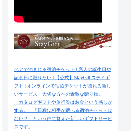
ペアで泊まれる宿泊チケット | 恋人の誕生日や
記念日に贈りたい | 【公式】StayGift ステイギ
フト | オンラインで宿泊チケットが贈れる新し
いサービス。大切な方への素敵な贈り物。
「カタログギフトや旅行券はお金という感じが
する。」「日程は相手が選べる宿泊チケットは
ない？」という声に答えた新しいギフトサービ
スです。