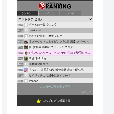
酔いどれみちのく仙人の小屋
ランキング
ポイント
ブロ画
81位
もうけっこうです アウトドア編
82位
ずーと前を見てゆこう
83位
mosimosi
84位
気ままな旅行・歴史ブログ
85位
【プーケットのダイビングを1日1組】グリーンダイバー海ブログ
86位
新･探検家1048オフィシャルブログ
87位
お悩みバスターズ - あなたのお悩みや疑問を今すぐ解決！
88位
清洲日和.blog
89位
便利雑貨研究所
90位
『桜花』 四国高知発 戦争遺跡調査・研究他
91位
セイジとチカの勝手におすすめ！！
92位
iimonos
93位
写真を通して地球と語る
このカテゴリを全て表示
94位
ぐぅたら女子のお金稼ぎ奮闘記
参加する
95位
このブログに投票する