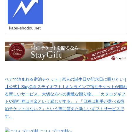
kabu-shodou.net
ペアで泊まれる宿泊チケット | 恋人の誕生日や記念日に贈りたい |
【公式】StayGift ステイギフト | オンラインで宿泊チケットが贈れ
る新しいサービス。大切な方への素敵な贈り物。 「カタログギフ
トや旅行券はお金という感じがする。」「日程は相手が選べる宿
泊チケットはない？」という声に答えた新しいギフトサービスで
す。