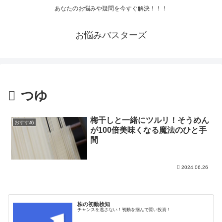
あなたのお悩みや疑問を今すぐ解決！！！
お悩みバスターズ
つゆ
梅干しと一緒にツルリ！そうめん
おすすめ
が100倍美味くなる魔法のひと手
間
2024.06.26
株の初動検知
チャンスを逃さない！初動を掴んで賢い投資！