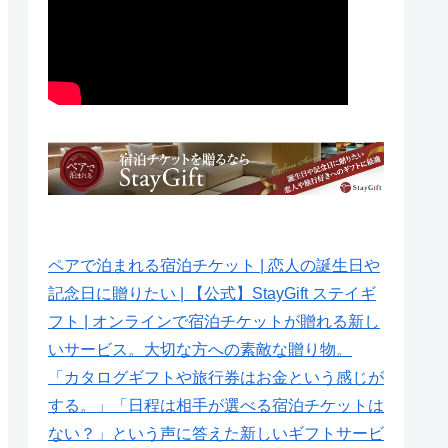
ペアで泊まれる宿泊チケット | 恋人の誕生日や
記念日に贈りたい | 【公式】StayGift ステイギ
フト | オンラインで宿泊チケットが贈れる新し
いサービス。大切な方への素敵な贈り物。
「カタログギフトや旅行券はお金という感じが
する。」「日程は相手が選べる宿泊チケットは
ない？」という声に答えた新しいギフトサービ