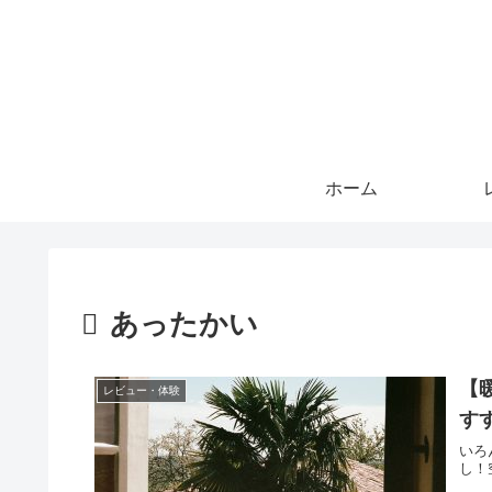
ホーム
あったかい
【
レビュー・体験
す
いろ
し！