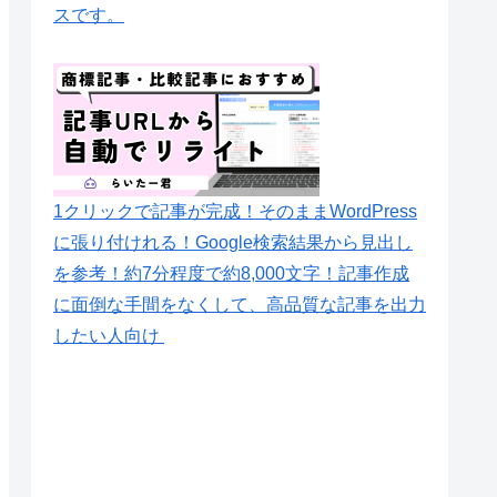
スです。
1クリックで記事が完成！そのままWordPress
に張り付けれる！Google検索結果から見出し
を参考！約7分程度で約8,000文字！記事作成
に面倒な手間をなくして、高品質な記事を出力
したい人向け