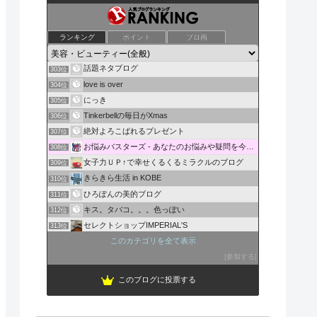
マカマカの奥様奮闘記
ランキング
ポイント
ブロ画
301位
クラリスの得ダネ！情報ＨＯＴ館
302位
話題ネタブログ
303位
love is over
304位
にっき
305位
Tinkerbellの毎日がXmas
306位
絶対よろこばれるプレゼント
307位
お悩みバスターズ - あなたのお悩みや疑問を今すぐ解決！
308位
女子力ＵＰ↑で幸せくるくるミラクルのブログ
309位
きらきら生活 in KOBE
310位
ひろぽんの美的ブログ
311位
キス。タバコ。。。色っぽい
312位
セレクトショップIMPERIAL'S
313位
名古屋・栄の朝までネイルサロン
このカテゴリを全て表示
314位
ビューティー＆ダイエット・頑張る３０代
参加する
315位
このブログに投票する