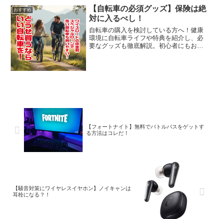
（税込）DMMプレミアム：550...
【自転車の必須グッズ】保険は絶
おすすめ
対に入るべし！
自転車の購入を検討している方へ！健康
環境に自転車ライフや特典を紹介し、必
要なグッズも徹底解説。初心者にもおす
すめのY's Roadで理想的な一台を大切に
ご覧ください。
【フォートナイト】無料でバトルパスをゲットす
る方法はコレだ！
【騒音対策にワイヤレスイヤホン】ノイキャンは
耳栓になる？！