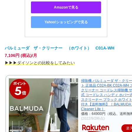
Amazonで見る
Yahoo!ショッピングで見る
バルミューダ ザ・クリーナー （ホワイト） C01A-WH
7,106円 (税込)/月
▶
▶
▶
ダイソンとの比較をしてみたい
掃除機 バルミューダ ザ・クリー
ト 正規品 C02A-BK C02A-W
クリーナー コードレス掃除機 
式 コードレス ハンディ ホバー
スクリーナー ブラック ホワイト
付き【送料無料】［ BALMUDA 
Cleaner Lite ］
価格：64900円（税込、送料無料
(2022/9/2時点)
楽