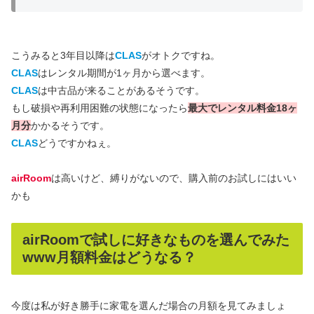
こうみると3年目以降は
CLAS
がオトクですね。
CLAS
はレンタル期間が1ヶ月から選べます。
CLAS
は中古品が来ることがあるそうです。
もし破損や再利用困難の状態になったら
最大でレンタル料金18ヶ
月分
かかるそうです。
CLAS
どうですかねぇ。
airRoom
は高いけど、縛りがないので、購入前のお試しにはいい
かも
airRoomで試しに好きなものを選んでみた
www月額料金はどうなる？
今度は私が好き勝手に家電を選んだ場合の月額を見てみましょ