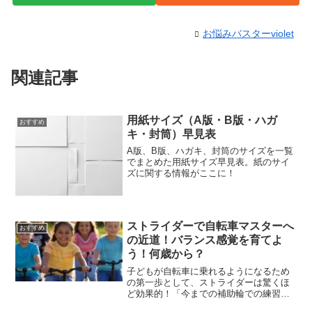
お悩みバスターviolet
関連記事
用紙サイズ（A版・B版・ハガ
おすすめ
キ・封筒）早見表
A版、B版、ハガキ、封筒のサイズを一覧
でまとめた用紙サイズ早見表。紙のサイ
ズに関する情報がここに！
ストライダーで自転車マスターへ
おすすめ
の近道！バランス感覚を育てよ
う！何歳から？
子どもが自転車に乗れるようになるため
の第一歩として、ストライダーは驚くほ
ど効果的！「今までの補助輪での練習が
バカみたい！」と思うほど、ストライダ