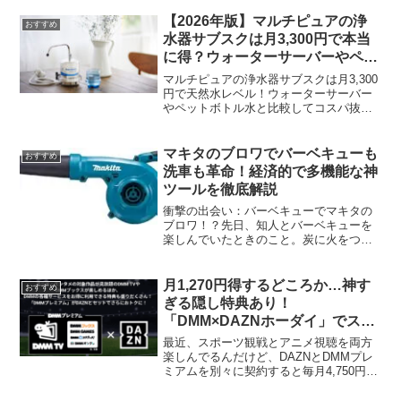
ーは子どものバランス感覚を自然に育て
ます。ストライダーとは？バランス感覚
【2026年版】マルチピュアの浄
おすすめ
を育む魔法のツールストラ...
水器サブスクは月3,300円で本当
に得？ウォーターサーバーやペッ
トボトル水と徹底比較
マルチピュアの浄水器サブスクは月3,300
円で天然水レベル！ウォーターサーバー
やペットボトル水と比較してコスパ抜
群？2025年最新レビューで徹底検証。
マキタのブロワでバーベキューも
おすすめ
洗車も革命！経済的で多機能な神
ツールを徹底解説
衝撃の出会い：バーベキューでマキタの
ブロワ！？先日、知人とバーベキューを
楽しんでいたときのこと。炭に火をつけ
ようと、みんなでうちわで風を送り汗だ
くで頑張っていたら、友人がニヤリと笑
ってバッグから取り出したのが、マキタ
月1,270円得するどころか…神す
おすすめ
のブロワ！「え、なにそれ...
ぎる隠し特典あり！
「DMM×DAZNホーダイ」でスポ
ーツ・アニメ・大人動画まで全部
最近、スポーツ観戦とアニメ視聴を両方
見放題になる理由
楽しんでるんだけど、DAZNとDMMプレ
ミアムを別々に契約すると毎月4,750円か
かる…って思ってた人、結構いるよね？
DAZN Standard（月額プラン）：4,200円