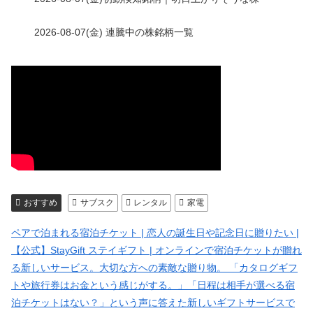
2026-08-07(金) 連騰中の株銘柄一覧
おすすめ
サブスク
レンタル
家電
ペアで泊まれる宿泊チケット | 恋人の誕生日や記念日に贈りたい |
【公式】StayGift ステイギフト | オンラインで宿泊チケットが贈れ
る新しいサービス。大切な方への素敵な贈り物。 「カタログギフ
トや旅行券はお金という感じがする。」「日程は相手が選べる宿
泊チケットはない？」という声に答えた新しいギフトサービスで