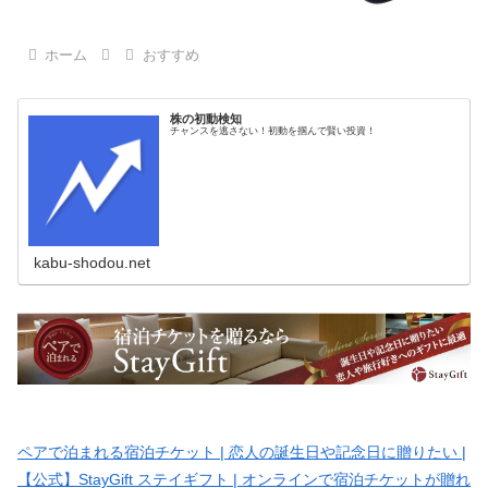
ホーム
おすすめ
株の初動検知
チャンスを逃さない！初動を掴んで賢い投資！
kabu-shodou.net
ペアで泊まれる宿泊チケット | 恋人の誕生日や記念日に贈りたい |
【公式】StayGift ステイギフト | オンラインで宿泊チケットが贈れ