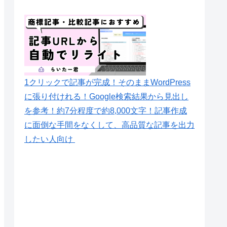
1クリックで記事が完成！そのままWordPress
に張り付けれる！Google検索結果から見出し
を参考！約7分程度で約8,000文字！記事作成
に面倒な手間をなくして、高品質な記事を出力
したい人向け