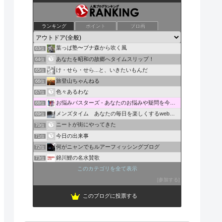
温次郎シーバスブログ
ランキング
ポイント
ブロ画
61位
富士山にドームをつくる
62位
葉っぱ塾〜ブナ森から吹く風
63位
あなたを昭和の故郷へタイムスリップ！
64位
け・せら・せら...と、いきたいもんだ
65位
旅登山ちゃんねる
66位
色々あるわな
67位
お悩みバスターズ - あなたのお悩みや疑問を今すぐ解決！
68位
メンズタイム あなたの毎日を楽しくするwebマガジン
69位
ニートが街にやってきた
70位
今日の出来事
71位
何がニャンでもルアーフィッシングブログ
72位
錦川鯉の名水賛歌
73位
BriskBreeze 長崎 ウインドサーフィン
このカテゴリを全て表示
74位
かもめが運ぶスカイショップ
参加する
75位
このブログに投票する