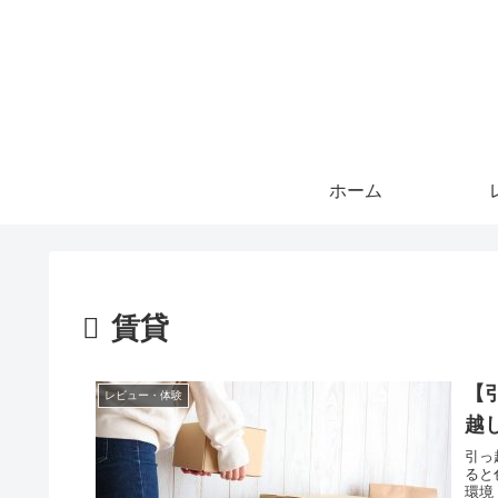
ホーム
賃貸
【
レビュー・体験
越
引っ
ると
環境