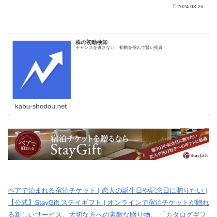
2024.03.26
株の初動検知
チャンスを逃さない！初動を掴んで賢い投資！
kabu-shodou.net
ペアで泊まれる宿泊チケット | 恋人の誕生日や記念日に贈りたい |
【公式】StayGift ステイギフト | オンラインで宿泊チケットが贈れ
る新しいサービス。大切な方への素敵な贈り物。 「カタログギフ